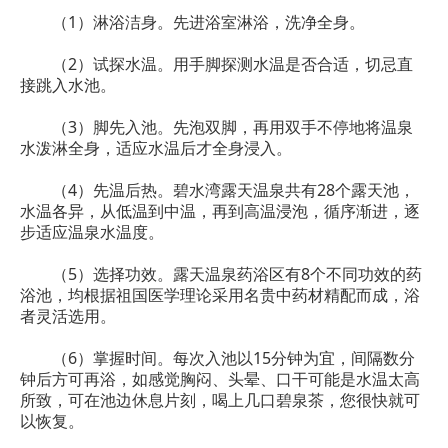
（1）淋浴洁身。先进浴室淋浴，洗净全身。
（2）试探水温。用手脚探测水温是否合适，切忌直
接跳入水池。
（3）脚先入池。先泡双脚，再用双手不停地将温泉
水泼淋全身，适应水温后才全身浸入。
（4）先温后热。碧水湾露天温泉共有28个露天池，
水温各异，从低温到中温，再到高温浸泡，循序渐进，逐
步适应温泉水温度。
（5）选择功效。露天温泉药浴区有8个不同功效的药
浴池，均根据祖国医学理论采用名贵中药材精配而成，浴
者灵活选用。
（6）掌握时间。每次入池以15分钟为宜，间隔数分
钟后方可再浴，如感觉胸闷、头晕、口干可能是水温太高
所致，可在池边休息片刻，喝上几口碧泉茶，您很快就可
以恢复。