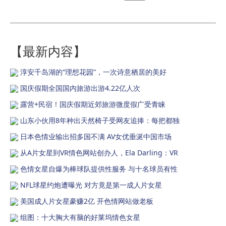
【最新内容】
淳安千岛湖的“理想花园”，一次诗意栖居的美好
国庆假期全国国内旅游出游4.22亿人次
露营+民宿！国庆假期近郊旅游微度假广受青睐
山东小伙用8年种出天然椅子受网友追捧：每把都独
日本色情业输出招多国不满 AV女优垂涎中国市场
从A片女星到VR情色网站创办人，Ela Darling：VR
色情女星自爆为棒球队提供性服务 与十名球员有性
NFL球星约炮遭曝光 对方竟是第一成人片女星
美国成人片女星豪赚2亿 开色情网站做老板
组图：十大胸大有脑的好莱坞情色女星