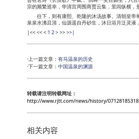
宗的频繁巡幸，华清宫周围商贾云集，里闾纵横，
往下，则有康熙、乾隆的沐汤故事。清朝皇帝每次
泉泉水沸且清，仙源遥自丹砂生，沐日浴月泛灵液，
|<<
<<
<
1
2
>
>>
>>|
·上一篇文章：
有马温泉的历史
·下一篇文章：
中国温泉的渊源
转载请注明转载网址：
http://www.rjtt.com/news/history/0712818531
相关内容