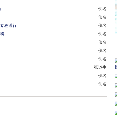
场
佚名
佚名
奇专程送行
佚名
阻碍
佚名
佚名
佚名
佚名
张道生
佚名
佚名