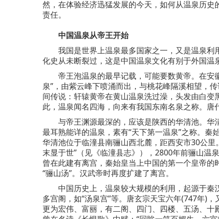
然，在体验经济迅猛发展的今天，如何从温泉历史
责任。
中国温泉从帝王开始
我国是世界上温泉最多国家之一，又是温泉利用
化史从未断裂过，这是中国温泉文化有别于外国温
帝王泡温泉的最早记载，可能要数黄帝。在安徽的黄
泉”，由紫云峰下喷涌而出，与桃花峰隔溪相望，
间传说：轩辕黄帝在黄山温泉洗过澡，头发由白变黑
此，温泉闻名四海，向来有我国东南名泉之称。唐代
与帝王渊源最深的，应该是陕西的华清池。华清
最耳熟能详的温泉，素有“天下第一温泉”之称。秦
华清池位于临潼县南骊山西北麓，距西安市30公里
末显于世”（见《临潼县志》），2800年前骊山温
曾在此建有离宫，秦始皇当上中国的第一个皇帝的时
“骊山汤”。汉武帝时再度扩建了离宫。
中国历史上，温泉较大规模的利用，起源于秦汉而
多宫阁，如“汤泉宫”等。唐玄宗天宝六年(747年)
更为宏伟、富丽，有二阁、四门、四楼、五汤、十
曾在名诗《长恨歌》中赋：“回眸一笑百媚生，六宫