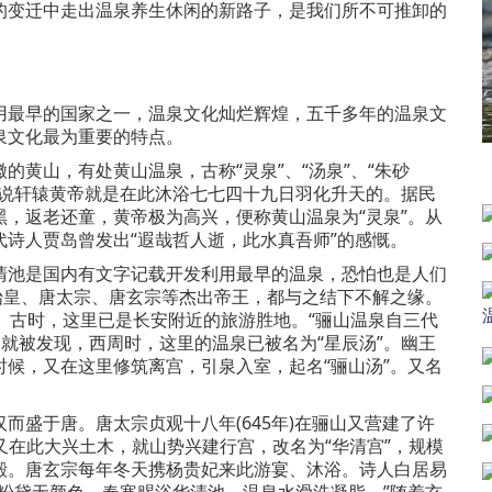
的变迁中走出温泉养生休闲的新路子，是我们所不可推卸的
最早的国家之一，温泉文化灿烂辉煌，五千多年的温泉文
泉文化最为重要的特点。
山，有处黄山温泉，古称“灵泉”、“汤泉”、“朱砂
传说轩辕黄帝就是在此沐浴七七四十九日羽化升天的。据民
，返老还童，黄帝极为高兴，便称黄山温泉为“灵泉”。从
诗人贾岛曾发出“遐哉哲人逝，此水真吾师”的感慨。
池是国内有文字记载开发利用最早的温泉，恐怕也是人们
始皇、唐太宗、唐玄宗等杰出帝王，都与之结下不解之缘。
。古时，这里已是长安附近的旅游胜地。“骊山温泉自三代
泉就被发现，西周时，这里的温泉已被名为“星辰汤”。幽王
候，又在这里修筑离宫，引泉入室，起名“骊山汤”。又名
盛于唐。唐太宗贞观十八年(645年)在骊山又营建了许
，又在此大兴土木，就山势兴建行宫，改名为“华清宫”，规模
殿。唐玄宗每年冬天携杨贵妃来此游宴、沐浴。诗人白居易
粉黛无颜色。春寒赐浴华清池，温泉水滑洗凝脂。”随着玄