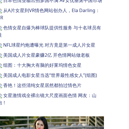
日本色情业输出招多国不满 AV女优垂涎中国市场
从A片女星到VR情色网站创办人，Ela Darling：
VR
色情女星自爆为棒球队提供性服务 与十名球员有
性
NFL球星约炮遭曝光 对方竟是第一成人片女星
美国成人片女星豪赚2亿 开色情网站做老板
组图：十大胸大有脑的好莱坞情色女星
美国成人电影女星当选“世界最性感女人”(组图)
香艳！这些清纯女星居然都拍过情色片
女星激情戏全裸出镜大尺度画面色情 网友：山
炮！