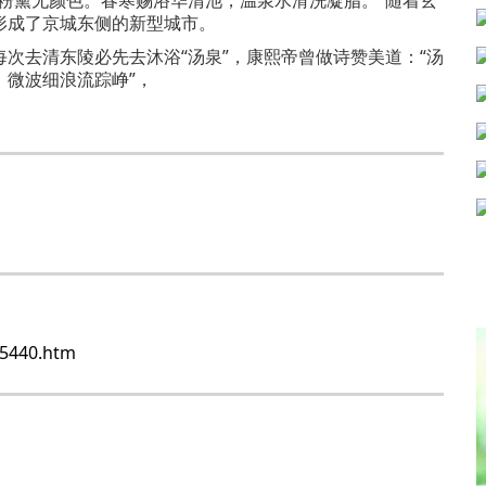
形成了京城东侧的新型城市。
去清东陵必先去沐浴“汤泉”，康熙帝曾做诗赞美道：“汤
微波细浪流踪峥”，
85440.htm