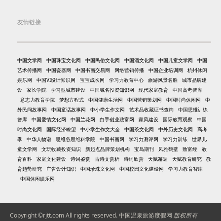
友情链接
中国文学网
中国珠宝文化网
中国民俗文化网
中国酒文化网
中国儿童文学网
中国
艺术传播网
中国瓷器网
中国书画交易网
网络营销传播
中国企业培训网
杭州休闲
娱乐网
中国VI设计知识网
宝宝成长网
学习力教育中心
旅游风景名胜
城市品牌建
设
家长学院
学习型城市建设
中国域名投资知识网
现代家庭教育
中国高考智库
意志力教育学院
梦想方程式
中国健康生活网
中国营销策划网
中国时尚休闲网
中
外民间故事网
中国童话故事网
中小学生作文网
艺术品收藏证书查询
中国思维训练
智库
中国爱情文化网
中国兰花网
白手创业致富网
家风建设
国际教育观察
中国
时尚文化网
国际经济瞭望
中小学生作文大全
中国茶文化网
中外历史文化网
高考
季
中华人物谱
思维谷思维科学院
中国书画网
学习力测评网
学习力训练
世界儿
童文学网
文玩收藏投资知识
新起点品牌策划机构
宝岛期刊
风雅鹤壁
致富经
教
育百科
家庭文化建设
诗词鉴赏
古诗文赏析
诗词欣赏
天赋邂逅
天赋教育研究
教
育趋势研究
广告设计知识
中国珍珠文化网
中国校园文化建设网
学习力教育智库
中国休闲娱乐网
Copyright ©rjtt.com All rights reserved.
中国温泉旅游度假网
版权所有