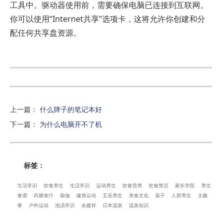
工具中。驱动器使用前，需要确保电脑已连接到互联网。
你可以使用“Internet共享”选项卡，这将允许你创建和分
配任何共享盘资源。
上一篇
：
什么牌子的笔记本好
下一篇
：
为什么电脑开不了机
标签：
生活常识
饮食养生
生活常识
运动养生
饮食营养
饮食禁忌
家长学院
养生
食谱
药膳食疗
瑜伽
健身运动
五谷养生
美食文化
孩子
人群养生
太极
拳
户外运动
泡汤常识
余建祥
日本温泉
温泉知识