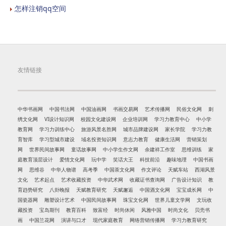
怎样注销qq空间
友情链接
中华书画网
中国书法网
中国油画网
书画交易网
艺术传播网
民俗文化网
刺
绣文化网
VI设计知识网
校园文化建设网
企业培训网
学习力教育中心
中小学
教育网
学习力训练中心
旅游风景名胜网
城市品牌建设网
家长学院
学习力教
育智库
学习型城市建设
域名投资知识网
意志力教育
健康生活网
营销策划
网
世界民间故事网
童话故事网
中小学生作文网
余建祥工作室
思维训练
家
庭教育顶层设计
爱情文化网
玩中学
笑话大王
科技前沿
趣味地理
中国书画
网
思维谷
中华人物谱
高考季
中国茶文化网
作文评论
天赋车站
西湖风景
文化
艺术起点
艺术收藏投资
中华武术网
收藏证书查询网
广告设计知识
教
育趋势研究
八卦晚报
天赋教育研究
天赋邂逅
中国酒文化网
宝宝成长网
中
国瓷器网
雕塑设计艺术
中国民间故事网
珠宝文化网
世界儿童文学网
文玩收
藏投资
宝岛期刊
教育百科
致富经
时尚休闲
风雅中国
时尚文化
贝壳书
画
中国兰花网
演讲与口才
现代家庭教育
网络营销传播网
学习力教育研究