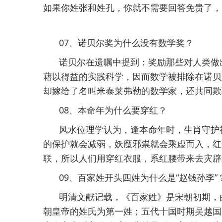
如果你姓张和姓孔，你就不需要回答免贵了，
07、诺贝尔奖为什么没有数学奖？
诺贝尔在遗嘱中提到：奖励那些对人类做
藉以得益的实践科学，因而数学被排除在诺贝
却嫁给了名叫米泰莱弗勒的数学家，还共同欺
08、本命年为什么要穿红？
风水位理学认为，逢本命年时，生肖守护
的保护就会减弱，妖魔邪祟就会乘虚而入，红
联，所以人们用穿红衣服，系红腰带来去灾辟
09、百家姓开头四姓为什么是“赵钱孙李”
明清文献记载，《百家姓》是宋朝初期，
朝皇帝的姓氏为第一姓；五代十国时期吴越国的