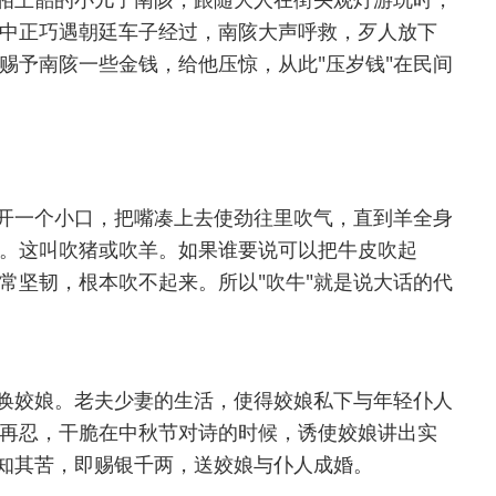
中正巧遇朝廷车子经过，南陔大声呼救，歹人放下
赐予南陔一些金钱，给他压惊，从此"压岁钱"在民间
开一个小口，把嘴凑上去使劲往里吹气，直到羊全身
。这叫吹猪或吹羊。如果谁要说可以把牛皮吹起
常坚韧，根本吹不起来。所以"吹牛"就是说大话的代
唤姣娘。老夫少妻的生活，使得姣娘私下与年轻仆人
再忍，干脆在中秋节对诗的时候，诱使姣娘讲出实
深知其苦，即赐银千两，送姣娘与仆人成婚。