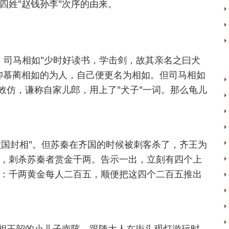
四姓"赵钱孙李"次序的由来。
，司马相如"少时好读书，学击剑，故其亲名之曰犬
仰慕蔺相如的为人，自己便更名为相如。但司马相如
效仿，谦称自家儿郎，用上了"犬子"一词。那么龟儿
六国封相"。但苏秦在齐国的时候被刺客杀了，齐王为
，刺杀苏秦者赏金千两。告示一出，立刻有四个上
：千两黄金每人二百五，顺便把这四个二百五推出
相王韶的小儿子南陔，跟随大人在街头观灯游玩时，