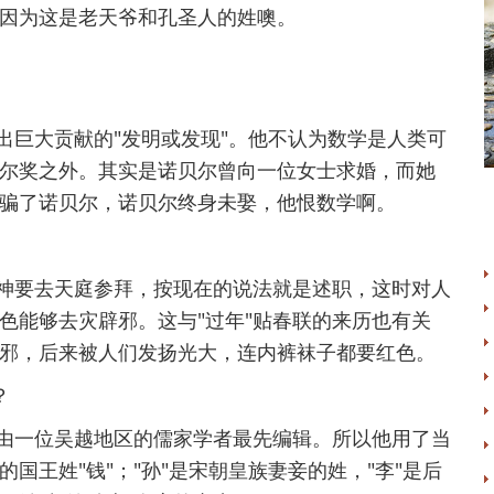
因为这是老天爷和孔圣人的姓噢。
出巨大贡献的"发明或发现"。他不认为数学是人类可
尔奖之外。其实是诺贝尔曾向一位女士求婚，而她
骗了诺贝尔，诺贝尔终身未娶，他恨数学啊。
神要去天庭参拜，按现在的说法就是述职，这时对人
色能够去灾辟邪。这与"过年"贴春联的来历也有关
邪，后来被人们发扬光大，连内裤袜子都要红色。
？
由一位吴越地区的儒家学者最先编辑。所以他用了当
国王姓"钱"；"孙"是宋朝皇族妻妾的姓，"李"是后