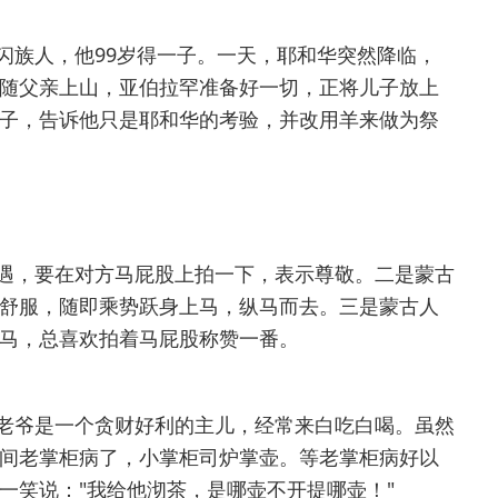
闪族人，他99岁得一子。一天，耶和华突然降临，
随父亲上山，亚伯拉罕准备好一切，正将儿子放上
子，告诉他只是耶和华的考验，并改用羊来做为祭
遇，要在对方马屁股上拍一下，表示尊敬。二是蒙古
舒服，随即乘势跃身上马，纵马而去。三是蒙古人
马，总喜欢拍着马屁股称赞一番。
老爷是一个贪财好利的主儿，经常来白吃白喝。虽然
间老掌柜病了，小掌柜司炉掌壶。等老掌柜病好以
一笑说："我给他沏茶，是哪壶不开提哪壶！"