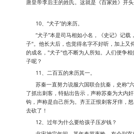
唐皇帝李后主的姓氏。这就是《百家姓》开头
10、“犬子”的来历。
“犬子”本是司马相如小名，《史记》记载
子"。他长大后，也觉得名字不好听，加上又
的成名，"犬子"也不断为人所知。人们便争相
子呢？
11、二百五的来历其一。
苏秦一直努力说服六国联合抗秦，史称"
了抓出刺客，特贴出告示，声称苏秦为大内奸
钩，声称是自己所为。齐王正恨刺客牙痒，怒
去砍了！
12、过年为什么要给孩子压岁钱？
北宋神宗年间，某年春节夜晚，有个副宰