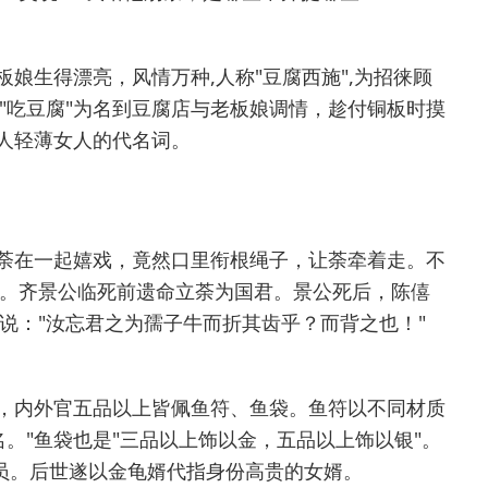
娘生得漂亮，风情万种,人称"豆腐西施",为招徕顾
"吃豆腐"为名到豆腐店与老板娘调情，趁付铜板时摸
男人轻薄女人的代名词。
荼在一起嬉戏，竟然口里衔根绳子，让荼牵着走。不
。齐景公临死前遗命立荼为国君。景公死后，陈僖
说："汝忘君之为孺子牛而折其齿乎？而背之也！"
，内外官五品以上皆佩鱼符、鱼袋。鱼符以不同材质
。"鱼袋也是"三品以上饰以金，五品以上饰以银"。
官员。后世遂以金龟婿代指身份高贵的女婿。