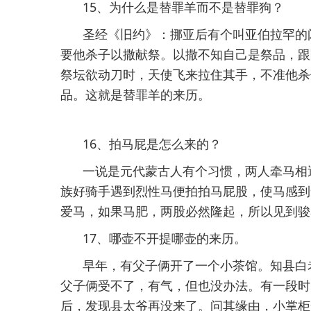
15、为什么是替罪羊而不是替罪狗？
圣经《旧约》：挪亚后有个叫亚伯拉罕的
要他杀子以撒献祭。以撒不知自己是祭品，跟
祭坛欲动刀时，天使飞来拉住其手，不准他杀
品。这就是替罪羊的来历。
16、拍马屁是怎么来的？
一说是元代蒙古人有个习惯，两人牵马相
族好骑手遇到烈性马便拍拍马屁股，使马感到
爱马，如果马肥，两股必然隆起，所以见到骏
17、哪壶不开提哪壶的来历。
早年，有父子俩开了一个小茶馆。知县白
父子俩受不了，有气，但也没办法。有一段时
后，发现县太爷再没来了。问其缘由，小掌柜