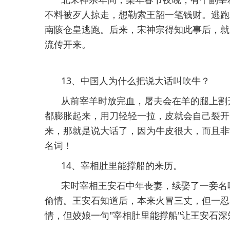
不料被歹人掠走，想勒索王韶一笔钱财。逃跑
南陔仓皇逃跑。后来，宋神宗得知此事后，就
流传开来。
13、中国人为什么把说大话叫吹牛？
从前宰羊时放完血，屠夫会在羊的腿上割
都膨胀起来，用刀轻轻一拉，皮就会自己裂开
来，那就是说大话了，因为牛皮很大，而且非
名词！
14、宰相肚里能撑船的来历。
宋时宰相王安石中年丧妻，续娶了一妾名
偷情。王安石知道后，本来火冒三丈，但一忍
情，但姣娘一句"宰相肚里能撑船"让王安石