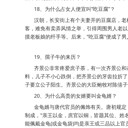
18、为什么占女人便宜叫“吃豆腐”？
汉朝，长安街上有个夫妻开的豆腐店，老板
客，难免有卖弄风情之举，引得周围男人老以
摸老板娘的纤手等。后来，"吃豆腐"便成了
19、孺子牛的来历？
齐景公非常疼爱庶子荼，有一次齐景公和
料，儿子不小心跌倒，把齐景公的牙齿拉折了
子要立公子阳生。齐景公的大臣鲍牧对陈僖子
20、为什么高贵的女婿要叫金龟婿？
金龟婿与唐代官员的佩饰有关。唐初规定
制成，"亲王以金，庶官以铜，皆题其位、姓名
能佩戴金龟(或金龟袋)均是亲王或三品以上