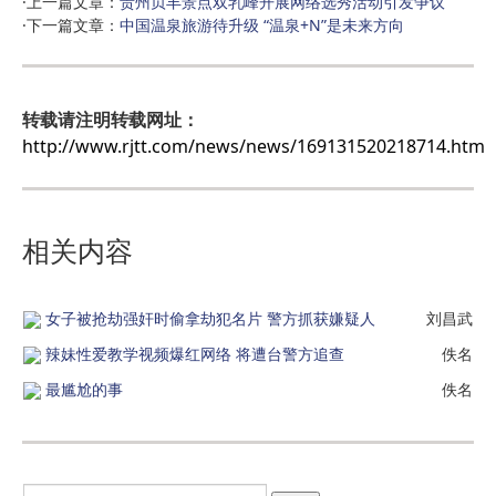
·上一篇文章：
贵州贞丰景点双乳峰开展网络选秀活动引发争议
·下一篇文章：
中国温泉旅游待升级 “温泉+N”是未来方向
转载请注明转载网址：
http://www.rjtt.com/news/news/169131520218714.htm
相关内容
女子被抢劫强奸时偷拿劫犯名片 警方抓获嫌疑人
刘昌武
辣妹性爱教学视频爆红网络 将遭台警方追查
佚名
最尴尬的事
佚名