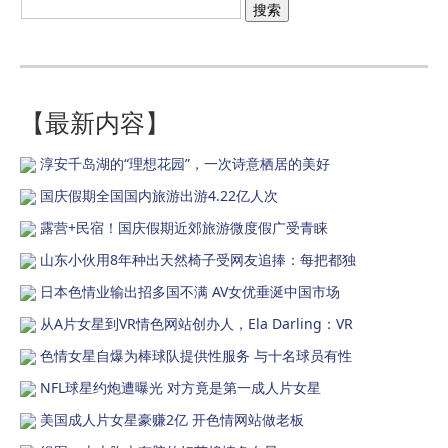
【最新内容】
淳安千岛湖的“理想花园”，一次诗意栖居的美好
国庆假期全国国内旅游出游4.22亿人次
露营+民宿！国庆假期近郊旅游微度假广受青睐
山东小伙用8年种出天然椅子受网友追捧：每把都独
日本色情业输出招多国不满 AV女优垂涎中国市场
从A片女星到VR情色网站创办人，Ela Darling：VR
色情女星自爆为棒球队提供性服务 与十名球员有性
NFL球星约炮遭曝光 对方竟是第一成人片女星
美国成人片女星豪赚2亿 开色情网站做老板