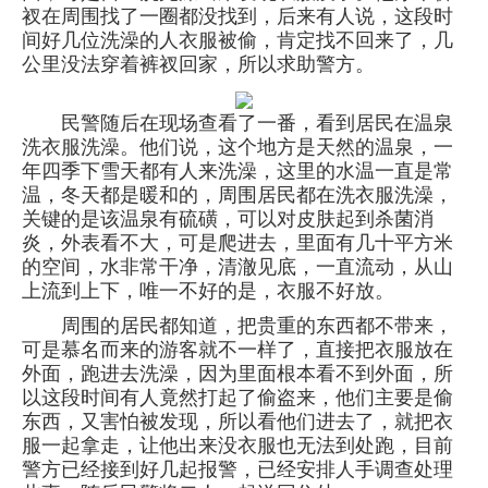
衩在周围找了一圈都没找到，后来有人说，这段时
间好几位洗澡的人衣服被偷，肯定找不回来了，几
公里没法穿着裤衩回家，所以求助警方。
民警随后在现场查看了一番，看到居民在温泉
洗衣服洗澡。他们说，这个地方是天然的温泉，一
年四季下雪天都有人来洗澡，这里的水温一直是常
温，冬天都是暖和的，周围居民都在洗衣服洗澡，
关键的是该温泉有硫磺，可以对皮肤起到杀菌消
炎，外表看不大，可是爬进去，里面有几十平方米
的空间，水非常干净，清澈见底，一直流动，从山
上流到上下，唯一不好的是，衣服不好放。
周围的居民都知道，把贵重的东西都不带来，
可是慕名而来的游客就不一样了，直接把衣服放在
外面，跑进去洗澡，因为里面根本看不到外面，所
以这段时间有人竟然打起了偷盗来，他们主要是偷
东西，又害怕被发现，所以看他们进去了，就把衣
服一起拿走，让他出来没衣服也无法到处跑，目前
警方已经接到好几起报警，已经安排人手调查处理