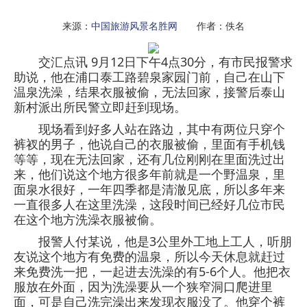
来源：
中国旅游风景名胜网
作者：佚名
交汇点讯 9月12日下午4点30分，有市民报警求
助说，他在浦口泰工路碧泉家园门前，自己在山下
温泉洗澡，结果衣服被偷，无法回家，接警后泰山
新村派出所民警立即赶到现场。
现场看到好多人站在路边，其中有两位只穿个
裤衩的男子，他说自己的衣服被偷，里面有手机钱
等等，现在无法回家，还有几位刚刚在里面洗过出
来，他们说这个地方很多年前就是一个野温泉，里
面泉水很好，一年四季都是清澈见底，所以多年来
一直很多人在这里洗澡，这段时间已经好几位市民
在这个地方洗澡衣服被偷。
报警人付某说，他是3公里外工地上工人，听朋
友说这个地方有免费的温泉，所以今天休息就赶过
来免费洗一把，一起进去洗澡的有5-6个人。他把衣
服放在外面，因为洗澡要从一个狭窄洞口爬进里
面，可是自己洗完澡出来发现衣服没了。他穿个裤