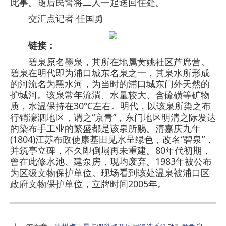
此事。随后民警将二人一起送回住处。
交汇点记者 任国勇
链接：
碧泉原名墨泉，其所在地属黄姚社区芦席营。
碧泉在明代即为浦口城东名泉之一，其泉水所形成
的河流名为黑水河，为当时的浦口城东门外天然的
护城河。该泉常年流淌、水量较大、含硫磺等矿物
质，水温保持在30℃左右。明代，以该泉所染之布
行销濠泗地区，谓之“京青”，东门地区明清之际发达
的染布手工业的繁盛都是该泉所赐。清嘉庆九年
(1804)江苏布政使康基田见水呈绿色，改名“碧泉”，
并筑亭立碑，不久即倒塌再未重建。80年代初期，
曾在此修水池、建泵房，现均废弃。1983年被公布
为区级文物保护单位。现场看到该处温泉被浦口区
政府文物保护单位，立牌时间2005年。